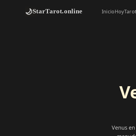
🌙
StarTarot.online
Inicio
Hoy
Taro
V
Venus en 