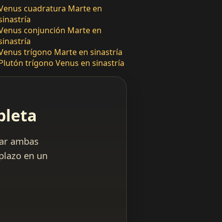
Venus cuadratura Marte en
sinastría
Venus conjunción Marte en
sinastría
Venus trígono Marte en sinastría
Plutón trígono Venus en sinastría
pleta
zar ambas
 plazo en un