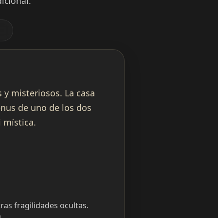
icional.
y misteriosos. La casa
Venus de uno de los dos
 mística.
s fragilidades ocultas.
.