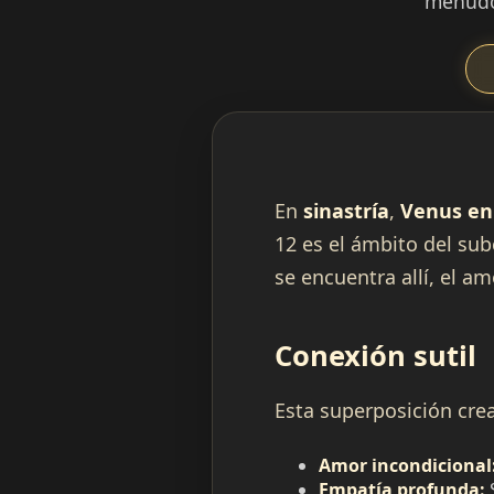
menudo 
En
sinastría
,
Venus en
12 es el ámbito del sub
se encuentra allí, el a
Conexión sutil
Esta superposición crea
Amor incondicional
Empatía profunda:
S