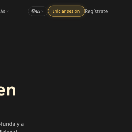
ás
Regístrate
Iniciar sesión
ES
en
ofunda y a