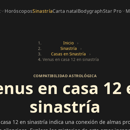
t
Horóscopos
Sinastría
Carta natal
Bodygraph
Star Pro
M
Inicio
›
Sinastría
›
Casas en Sinastría
›
Venus en casa 12 en sinastría
COMPATIBILIDAD ASTROLÓGICA
enus en casa 12 
sinastría
casa 12 en sinastría indica una conexión de almas pr