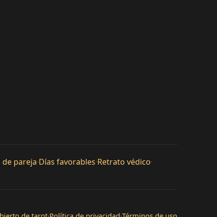
 de pareja
·
Días favorables
·
Retrato védico
·
bierto de tarot
·
Política de privacidad
·
Términos de uso