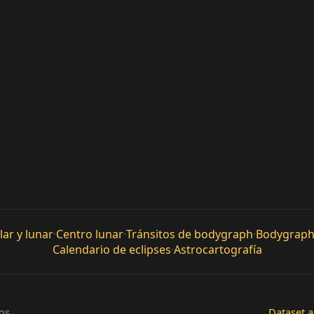
ar y lunar
·
Centro lunar
·
Tránsitos de bodygraph
·
Bodygraph
Calendario de eclipses
·
Astrocartografía
os.
Dataset a