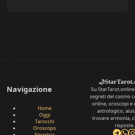
StarTarot.
🌙
Navigazione
Su StarTarot.online
segreti del cosmo c
online, oroscopi e 
Home
astrologico, aiut
Oggi
trovare armonia, c
Tarocchi
risposte.
Oroscopo
Sinastria