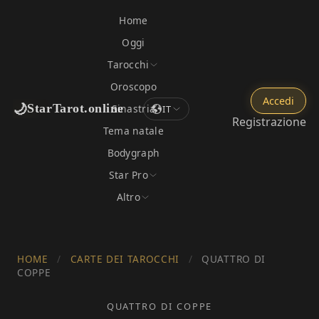
Home
Oggi
Tarocchi
Oroscopo
Accedi
🌙
StarTarot.online
Sinastria
IT
Registrazione
Tema natale
Bodygraph
Star Pro
Altro
HOME
/
CARTE DEI TAROCCHI
/
QUATTRO DI
COPPE
QUATTRO DI COPPE