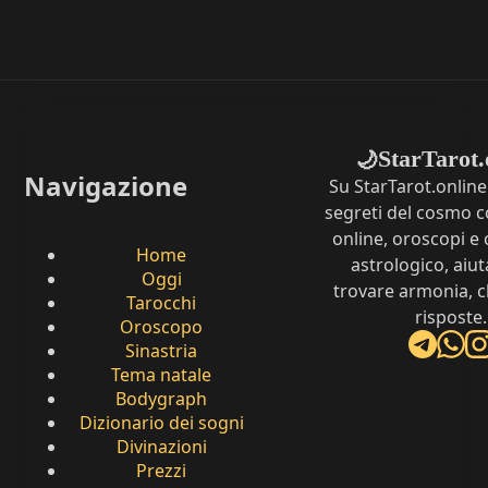
StarTarot.
🌙
Navigazione
Su StarTarot.online
segreti del cosmo c
online, oroscopi e 
Home
astrologico, aiut
Oggi
trovare armonia, c
Tarocchi
risposte.
Oroscopo
Sinastria
Tema natale
Bodygraph
Dizionario dei sogni
Divinazioni
Prezzi