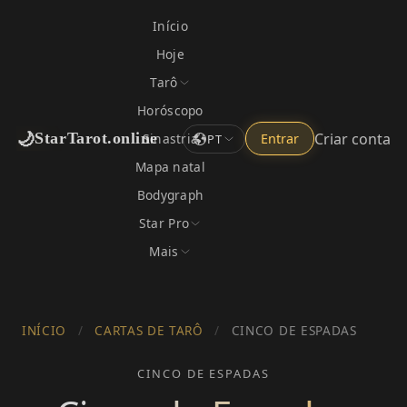
Início
Hoje
Tarô
Horóscopo
🌙
Criar conta
StarTarot.online
Sinastria
Entrar
PT
Mapa natal
Bodygraph
Star Pro
Mais
INÍCIO
/
CARTAS DE TARÔ
/
CINCO DE ESPADAS
CINCO DE ESPADAS