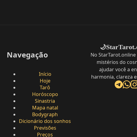
StarTarot.
🌙
Navegação
No StarTarot.online
mistérios do cos
ajudar você a e
Início
harmonia, clareza e
Hoje
Tarô
Horóscopo
Sinastria
Mapa natal
Bodygraph
Dicionário dos sonhos
Previsões
Preços