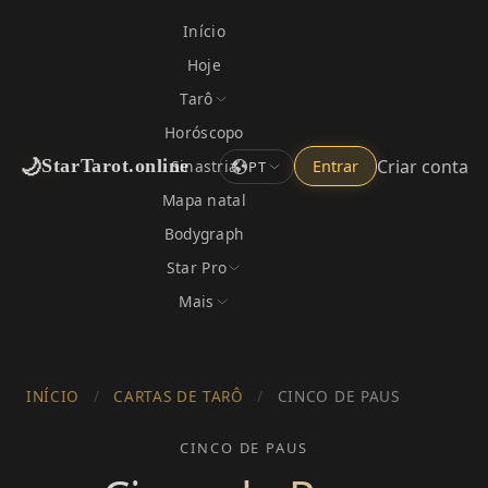
Início
Hoje
Tarô
Horóscopo
🌙
Criar conta
StarTarot.online
Sinastria
Entrar
PT
Mapa natal
Bodygraph
Star Pro
Mais
INÍCIO
/
CARTAS DE TARÔ
/
CINCO DE PAUS
CINCO DE PAUS