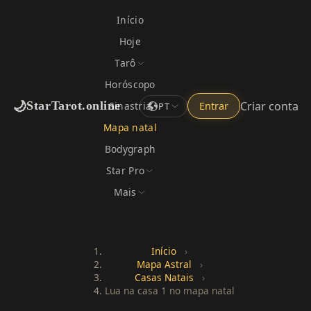
Início
Hoje
Tarô
Horóscopo
🌙
Criar conta
StarTarot.online
Sinastria
Entrar
PT
Mapa natal
Bodygraph
Star Pro
Mais
Início
›
Mapa Astral
›
Casas Natais
›
Lua na casa 1 no mapa natal