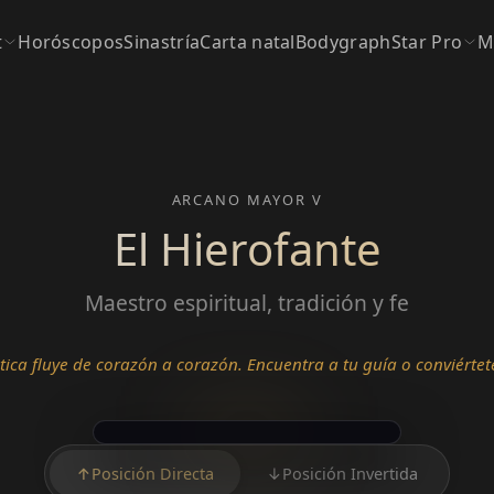
t
Horóscopos
Sinastría
Carta natal
Bodygraph
Star Pro
M
ARCANO MAYOR V
El Hierofante
Maestro espiritual, tradición y fe
tica fluye de corazón a corazón. Encuentra a tu guía o conviértete
↑
Posición Directa
↓
Posición Invertida