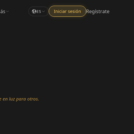
ás
Regístrate
Iniciar sesión
ES
 en luz para otros.