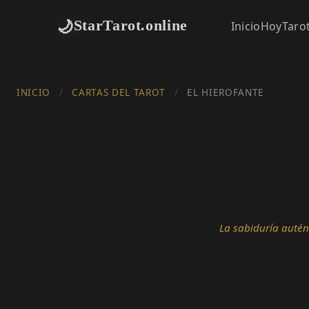
🌙
StarTarot.online
Inicio
Hoy
Taro
INICIO
/
CARTAS DEL TAROT
/
EL HIEROFANTE
La sabiduría autén