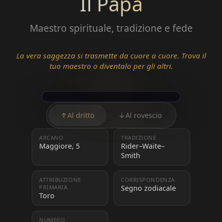
Il Papa
Maestro spirituale, tradizione e fede
La vera saggezza si trasmette da cuore a cuore. Trova il
tuo maestro o diventalo per gli altri.
↑
Al dritto
↓
Al rovescio
ARCANO
TRADIZIONE
Maggiore, 5
Rider–Waite–
Smith
ATTRIBUZIONE
CORRISPONDENZA
PRIMARIA
Segno zodiacale
Toro
NUMERO