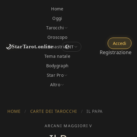
Home
Oggi
Tarocchi
Oroscopo
Accedi
🌙
StarTarot.online
Sinastria
IT
Registrazione
Tema natale
Bodygraph
Star Pro
Altro
HOME
/
CARTE DEI TAROCCHI
/
IL PAPA
ARCANI MAGGIORI V