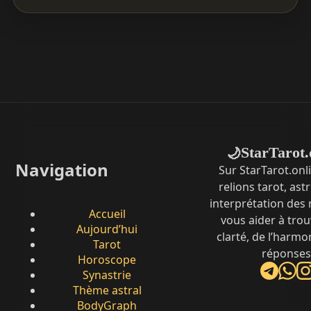
StarTarot.
🌙
Navigation
Sur StarTarot.onl
relions tarot, ast
interprétation des
Accueil
vous aider à trou
Aujourd’hui
clarté, de l’harmo
Tarot
réponses
Horoscope
Synastrie
Thème astral
BodyGraph