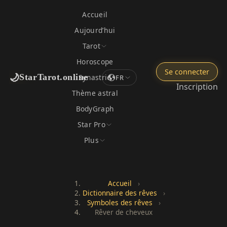
Accueil
Aujourd’hui
Tarot
Horoscope
Se connecter
🌙
StarTarot.online
Synastrie
FR
Inscription
Thème astral
BodyGraph
Star Pro
Plus
Accueil
›
Dictionnaire des rêves
›
Symboles des rêves
›
Rêver de cheveux