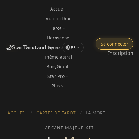
Accueil
Aujourd’hui
Tarot
Horoscope
Se connecter
🌙
StarTarot.online
Synastrie
FR
Inscription
Thème astral
BodyGraph
Star Pro
Plus
ACCUEIL
/
CARTES DE TAROT
/
LA MORT
ARCANE MAJEUR XIII