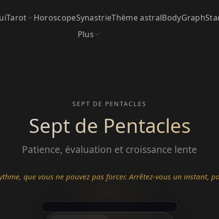
ui
Tarot
Horoscope
Synastrie
Thème astral
BodyGraph
Sta
Plus
SEPT DE PENTACLES
Sept de Pentacles
Patience, évaluation et croissance lente
ythme, que vous ne pouvez pas forcer. Arrêtez-vous un instant, p