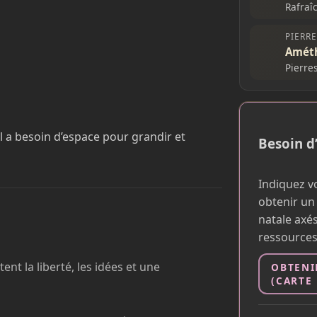
Rafraî
PIERR
Améth
Pierre
il a besoin d’espace pour grandir et
Besoin d
Indiquez vo
obtenir un
natale axés
ressources
nt la liberté, les idées et une
OBTENI
(CARTE