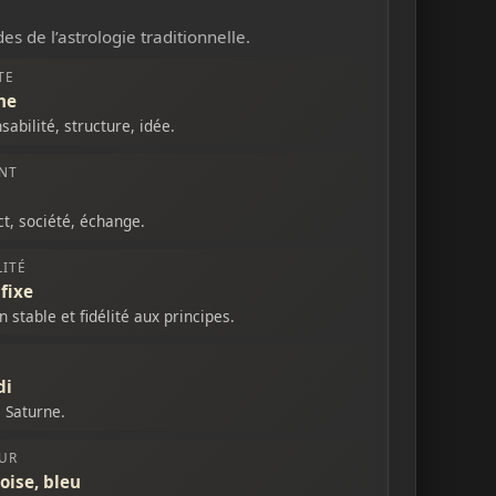
es de l’astrologie traditionnelle.
TE
ne
abilité, structure, idée.
NT
ct, société, échange.
ITÉ
 fixe
n stable et fidélité aux principes.
di
e Saturne.
UR
oise, bleu