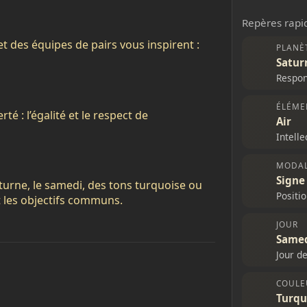
Repères rapid
et des équipes de pairs vous inspirent :
PLANÈ
Satur
Respons
ÉLÉME
rté : l’égalité et le respect de
Air
Intelle
MODAL
Signe
rne, le samedi, des tons turquoise ou
Positio
t les objectifs communs.
JOUR
Same
Jour d
COULE
Turqu