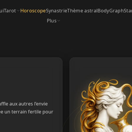
ui
Tarot
Horoscope
Synastrie
Thème astral
BodyGraph
Sta
Plus
fle aux autres l’envie
e un terrain fertile pour