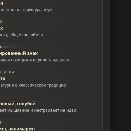
рн
твенность, структура, идея.
Я
ух
ект, общество, обмен.
ЛЬНОСТЬ
ированный знак
чивая позиция и верность идеалам.
НЕДЕЛИ
ота
Сатурна в классической традиции.
зовый, голубой
ает мышление и настраивает на идеи.
И
ист, аквамарин