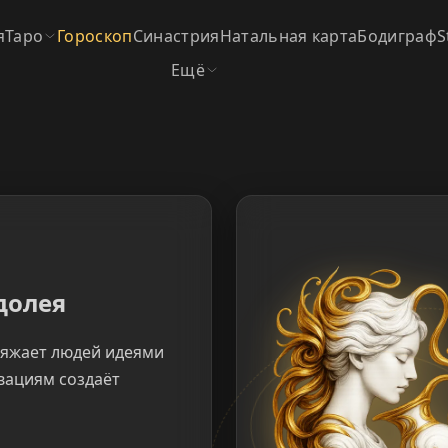
я
Таро
Гороскоп
Синастрия
Натальная карта
Бодиграф
S
Ещё
долея
ряжает людей идеями
овациям создаёт