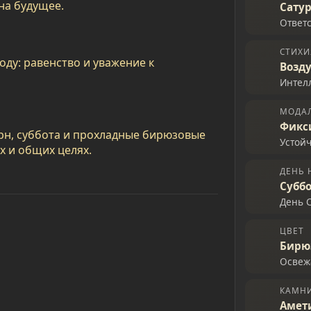
на будущее.
Сату
Ответс
СТИХИ
ду: равенство и уважение к
Возд
Интелл
МОДА
Фикс
рн, суббота и прохладные бирюзовые
Устой
х и общих целях.
ДЕНЬ 
Субб
День 
ЦВЕТ
Бирю
Освеж
КАМН
Амет