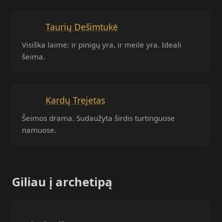
Taurių Dešimtukė
Visiška laimė: ir pinigų yra, ir meilė yra. Ideali
šeima.
Kardų Trejetas
Šeimos drama. Sudaužyta širdis turtinguose
namuose.
Giliau į archetipą