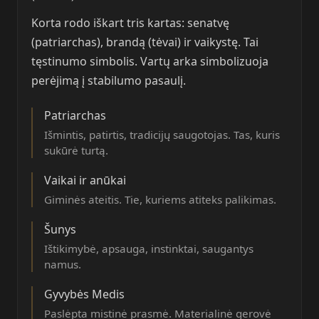
Korta rodo iškart tris kartas: senatvę
(patriarchas), brandą (tėvai) ir vaikystę. Tai
tęstinumo simbolis. Vartų arka simbolizuoja
perėjimą į stabilumo pasaulį.
Patriarchas
Išmintis, patirtis, tradicijų saugotojas. Tas, kuris
sukūrė turtą.
Vaikai ir anūkai
Giminės ateitis. Tie, kuriems atiteks palikimas.
Šunys
Ištikimybė, apsauga, instinktai, saugantys
namus.
Gyvybės Medis
Paslėpta mistinė prasmė. Materialinė gerovė