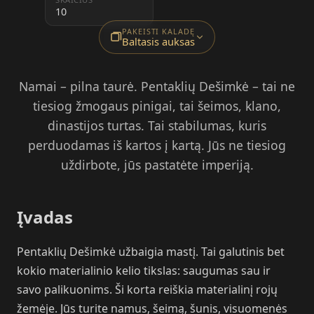
10
PAKEISTI KALADĘ
Baltasis auksas
Namai – pilna taurė. Pentaklių Dešimkė – tai ne
tiesiog žmogaus pinigai, tai šeimos, klano,
dinastijos turtas. Tai stabilumas, kuris
perduodamas iš kartos į kartą. Jūs ne tiesiog
uždirbote, jūs pastatėte imperiją.
Įvadas
Pentaklių Dešimkė užbaigia mastį. Tai galutinis bet
kokio materialinio kelio tikslas: saugumas sau ir
savo palikuonims. Ši korta reiškia materialinį rojų
žemėje. Jūs turite namus, šeimą, šunis, visuomenės