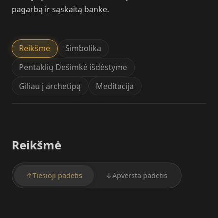
pagarbą ir sąskaitą banke.
Reikšmė
Simbolika
Pentaklių Dešimkė išdėstyme
Giliau į archetipą
Meditacija
Reikšmė
↑
Tiesioji padėtis
↓
Apversta padėtis