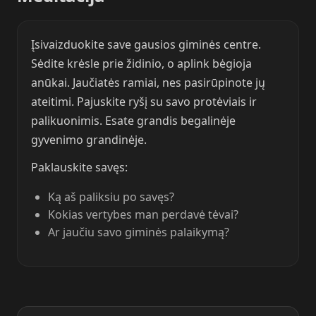
Įsivaizduokite save gausios giminės centre.
Sėdite krėsle prie židinio, o aplink bėgioja
anūkai. Jaučiatės ramiai, nes pasirūpinote jų
ateitimi. Pajuskite ryšį su savo protėviais ir
palikuonimis. Esate grandis begalinėje
gyvenimo grandinėje.
Paklauskite savęs:
Ką aš paliksiu po savęs?
Kokias vertybes man perdavė tėvai?
Ar jaučiu savo giminės palaikymą?