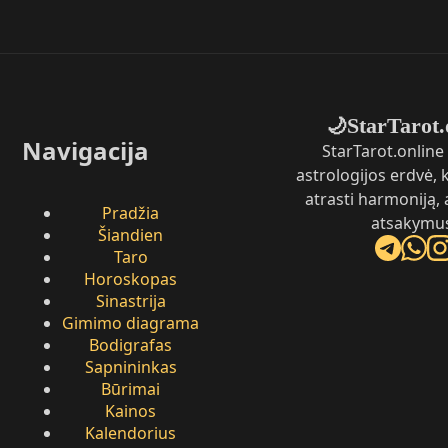
StarTarot.
🌙
Navigacija
StarTarot.online 
astrologijos erdvė,
atrasti harmoniją, 
Pradžia
atsakymu
Šiandien
Taro
Horoskopas
Sinastrija
Gimimo diagrama
Bodigrafas
Sapnininkas
Būrimai
Kainos
Kalendorius