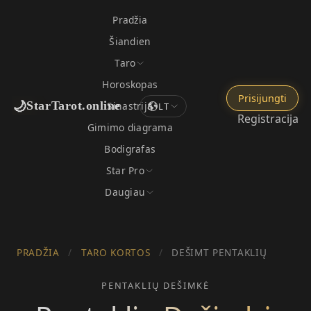
Pradžia
Šiandien
Taro
Horoskopas
Prisijungti
🌙
StarTarot.online
Sinastrija
LT
Registracija
Gimimo diagrama
Bodigrafas
Star Pro
Daugiau
PRADŽIA
/
TARO KORTOS
/
DEŠIMT PENTAKLIŲ
PENTAKLIŲ DEŠIMKĖ