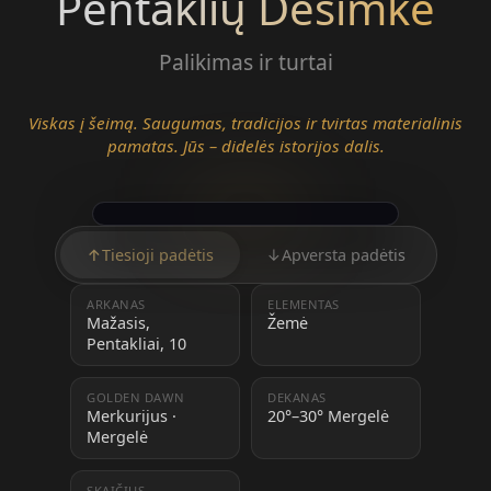
Pentaklių Dešimkė
Palikimas ir turtai
Viskas į šeimą. Saugumas, tradicijos ir tvirtas materialinis
pamatas. Jūs – didelės istorijos dalis.
↑
Tiesioji padėtis
↓
Apversta padėtis
ARKANAS
ELEMENTAS
Mažasis,
Žemė
Pentakliai, 10
GOLDEN DAWN
DEKANAS
Merkurijus ·
20°–30° Mergelė
Mergelė
SKAIČIUS