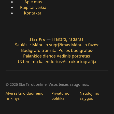
Apie mus
Kaip tai veikia
Kontaktai
—
Tranzitų radaras
·
Star Pro
Saulės ir Mėnulio sugrįžimas
·
Mėnulio fazės
·
Bodigrafo tranzitai
·
Poros bodigrafas
·
Palankios dienos
·
Vedinis portretas
·
Užtemimų kalendorius
·
Astrokartografija
© 2026 StarTarot.online. Visos teisės saugomos.
Atviras taro duomenų
Privatumo
Naudojimo
·
·
rinkinys
politika
sąlygos