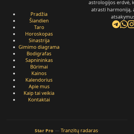
astrologijos erdvė,
atrasti harmoniją, 
Pradžia
atsakymu
Šiandien
Taro
Horoskopas
Sinastrija
Gimimo diagrama
Bodigrafas
Sapnininkas
Būrimai
Kainos
Kalendorius
Apie mus
Kaip tai veikia
Kontaktai
—
Tranzitų radaras
·
Star Pro