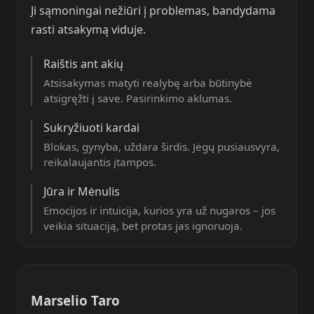
Ji sąmoningai nežiūri į problemas, bandydama
rasti atsakymą viduje.
Raištis ant akių
Atsisakymas matyti realybę arba būtinybė
atsigręžti į save. Pasirinkimo aklumas.
Sukryžiuoti kardai
Blokas, gynyba, uždara širdis. Jėgų pusiausvyra,
reikalaujantis įtampos.
Jūra ir Mėnulis
Emocijos ir intuicija, kurios yra už nugaros – jos
veikia situaciją, bet protas jas ignoruoja.
Marselio Taro