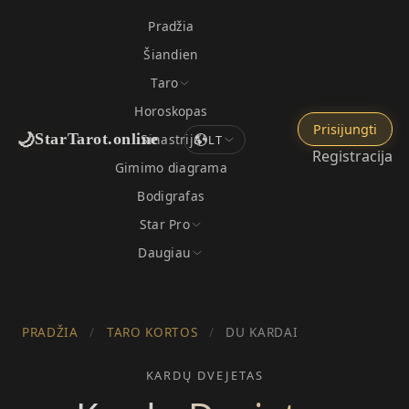
Pradžia
Šiandien
Taro
Horoskopas
Prisijungti
🌙
StarTarot.online
Sinastrija
LT
Registracija
Gimimo diagrama
Bodigrafas
Star Pro
Daugiau
PRADŽIA
/
TARO KORTOS
/
DU KARDAI
KARDŲ DVEJETAS