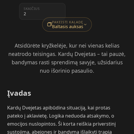
SKAIČIUS
2
PAKEISTI KALADĘ
Baltasis auksas
Atsidūrėte kryžkelėje, kur nei vienas kelias
neatrodo teisingas. Kardų Dvejetas – tai pauzė,
bandymas rasti sprendimą savyje, užsidarius
nuo išorinio pasaulio.
Įvadas
Kardų Dvejetas apibūdina situaciją, kai protas
pateko į aklavietę. Logika neduoda atsakymo, o
emocijos nuslopintos. Ši korta reiškia priverstinį
sustojimą, abejones ir bandymą išlaikyti trapią