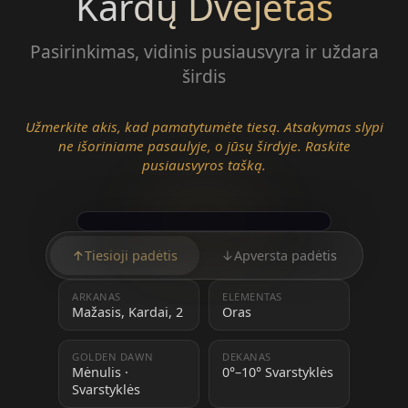
Kardų Dvejetas
Pasirinkimas, vidinis pusiausvyra ir uždara
širdis
Užmerkite akis, kad pamatytumėte tiesą. Atsakymas slypi
ne išoriniame pasaulyje, o jūsų širdyje. Raskite
pusiausvyros tašką.
↑
Tiesioji padėtis
↓
Apversta padėtis
ARKANAS
ELEMENTAS
Mažasis, Kardai, 2
Oras
GOLDEN DAWN
DEKANAS
Mėnulis ·
0°–10° Svarstyklės
Svarstyklės