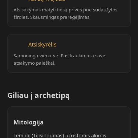
Atsisakymas matyti tiesą prives prie sudaužytos
širdies. Skausmingas praregėjimas.
Atsiskyrėlis
Sąmoninga vienatvė. Pasitraukimas į save
atsakymo paieškai.
Giliau į archetipą
Mitologija
Temidė (Teisingumas) užrištomis akimis.