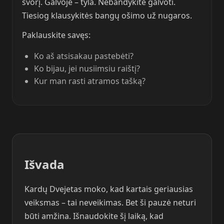
svorį. Galvoje – tyla. Nebandykite galvoti.
Tiesiog klausykitės bangų ošimo už nugaros.
Paklauskite savęs:
Ko aš atsisakau pastebėti?
Ko bijau, jei nusiimsiu raištį?
Kur man rasti atramos tašką?
Išvada
Kardų Dvejetas moko, kad kartais geriausias
veiksmas – tai neveikimas. Bet ši pauzė neturi
būti amžina. Išnaudokite šį laiką, kad