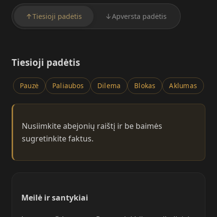
↑
Tiesioji padėtis
↓
Apversta padėtis
Tiesioji padėtis
Pauzė
Paliaubos
Dilema
Blokas
Aklumas
Nusiimkite abejonių raištį ir be baimės
sugretinkite faktus.
Meilė ir santykiai