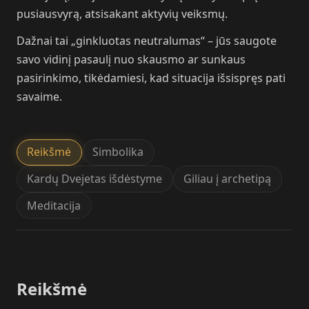
pusiausvyrą, atsisakant aktyvių veiksmų.
Dažnai tai „ginkluotas neutralumas“ – jūs saugote
savo vidinį pasaulį nuo skausmo ar sunkaus
pasirinkimo, tikėdamiesi, kad situacija išsispręs pati
savaime.
Reikšmė
Simbolika
Kardų Dvejetas išdėstyme
Giliau į archetipą
Meditacija
Reikšmė