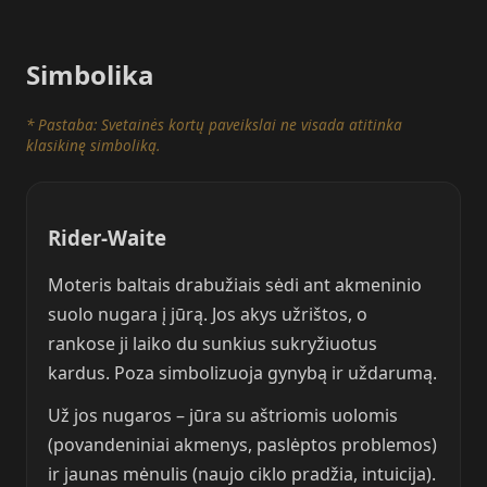
Simbolika
* Pastaba: Svetainės kortų paveikslai ne visada atitinka
klasikinę simboliką.
Rider-Waite
Moteris baltais drabužiais sėdi ant akmeninio
suolo nugara į jūrą. Jos akys užrištos, o
rankose ji laiko du sunkius sukryžiuotus
kardus. Poza simbolizuoja gynybą ir uždarumą.
Už jos nugaros – jūra su aštriomis uolomis
(povandeniniai akmenys, paslėptos problemos)
ir jaunas mėnulis (naujo ciklo pradžia, intuicija).