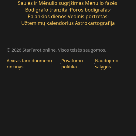
Saulės ir Mėnulio sugrįžimas
·
Mėnulio fazės
·
Bodigrafo tranzitai
·
Poros bodigrafas
·
Palankios dienos
·
Vedinis portretas
·
Užtemimų kalendorius
·
Astrokartografija
© 2026 StarTarot.online. Visos teisės saugomos.
Atviras taro duomenų
Privatumo
Naudojimo
·
·
rinkinys
politika
sąlygos