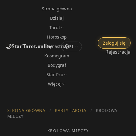
Strona główna
Dzisiaj
Tarot
Horoskop
Zaloguj się
🌙
StarTarot.online
Synastria
PL
Rejestracja
Kosmogram
Bodygraf
Star Pro
Więcej
STRONA GŁÓWNA
/
KARTY TAROTA
/
KRÓLOWA
MIECZY
KRÓLOWA MIECZY