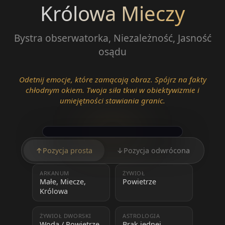
Królowa Mieczy
Bystra obserwatorka, Niezależność, Jasność
osądu
Odetnij emocje, które zamącają obraz. Spójrz na fakty
chłodnym okiem. Twoja siła tkwi w obiektywizmie i
umiejętności stawiania granic.
↑
Pozycja prosta
↓
Pozycja odwrócona
ARKANUM
ŻYWIOŁ
Małe, Miecze,
Powietrze
Królowa
ŻYWIOŁ DWORSKI
ASTROLOGIA
Woda / Powietrze
Brak jednej