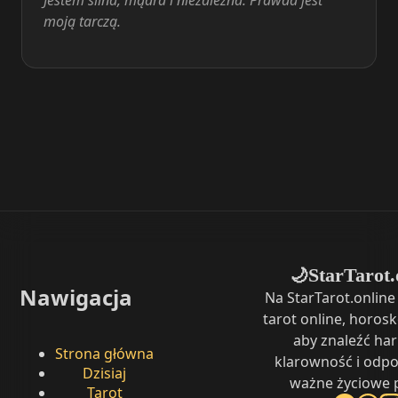
moją tarczą.
StarTarot.
🌙
Nawigacja
Na StarTarot.onlin
tarot online, horosk
aby znaleźć ha
Strona główna
klarowność i odpo
Dzisiaj
ważne życiowe p
Tarot