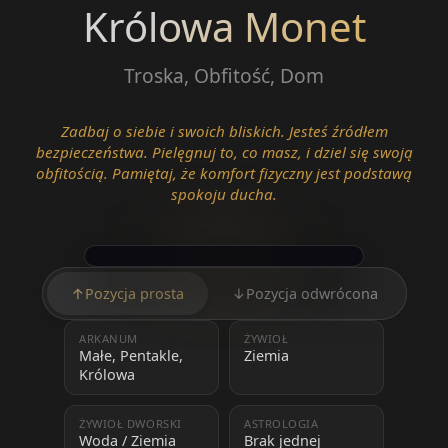
Królowa Monet
Troska, Obfitość, Dom
Zadbaj o siebie i swoich bliskich. Jesteś źródłem
bezpieczeństwa. Pielęgnuj to, co masz, i dziel się swoją
obfitością. Pamiętaj, że komfort fizyczny jest podstawą
spokoju ducha.
↑
Pozycja prosta
↓
Pozycja odwrócona
ARKANUM
ŻYWIOŁ
Małe, Pentakle,
Ziemia
Królowa
ŻYWIOŁ DWORSKI
ASTROLOGIA
Woda / Ziemia
Brak jednej