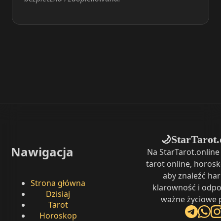
StarTarot.
🌙
Nawigacja
Na StarTarot.onlin
tarot online, horosk
aby znaleźć ha
Strona główna
klarowność i odpo
Dzisiaj
ważne życiowe p
Tarot
Horoskop