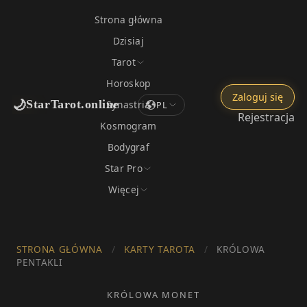
Strona główna
Dzisiaj
Tarot
Horoskop
Zaloguj się
🌙
StarTarot.online
Synastria
PL
Rejestracja
Kosmogram
Bodygraf
Star Pro
Więcej
STRONA GŁÓWNA
/
KARTY TAROTA
/
KRÓLOWA
PENTAKLI
KRÓLOWA MONET