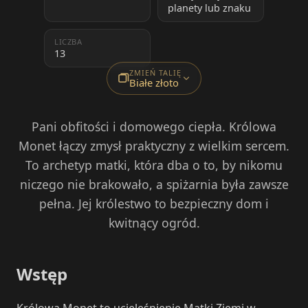
planety lub znaku
LICZBA
13
ZMIEŃ TALIĘ
Białe złoto
Pani obfitości i domowego ciepła. Królowa
Monet łączy zmysł praktyczny z wielkim sercem.
To archetyp matki, która dba o to, by nikomu
niczego nie brakowało, a spiżarnia była zawsze
pełna. Jej królestwo to bezpieczny dom i
kwitnący ogród.
Wstęp
Królowa Monet to ucieleśnienie Matki Ziemi w