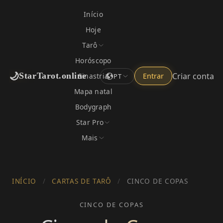
Início
Hoje
Tarô
Horóscopo
🌙
Criar conta
StarTarot.online
Sinastria
Entrar
PT
Mapa natal
Bodygraph
Star Pro
Mais
INÍCIO
/
CARTAS DE TARÔ
/
CINCO DE COPAS
CINCO DE COPAS