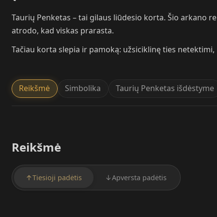
Taurių Penketas – tai gilaus liūdesio korta. Šio arkano 
atrodo, kad viskas prarasta.
Tačiau korta slepia ir pamoką: užsiciklinę ties netektimi
Reikšmė
Simbolika
Taurių Penketas išdėstyme
Reikšmė
↑
Tiesioji padėtis
↓
Apversta padėtis