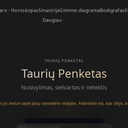
aro
Horoskopas
Sinastrija
Gimimo diagrama
Bodigrafas
S
Daugiau
TAURIŲ PENKETAS
Taurių Penketas
Nusivylimas, sielvartas ir netektis
jis neturi tapti jūsų vienintele realybe. Paleiskite tai, kas išėjo,