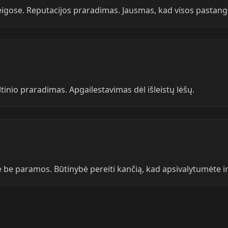
igose. Reputacijos praradimas. Jausmas, kad visos pastango
ltinio praradimas. Apgailestavimas dėl išleistų lėšų.
ote be paramos. Būtinybė pereiti kančią, kad apsivalytumėte 