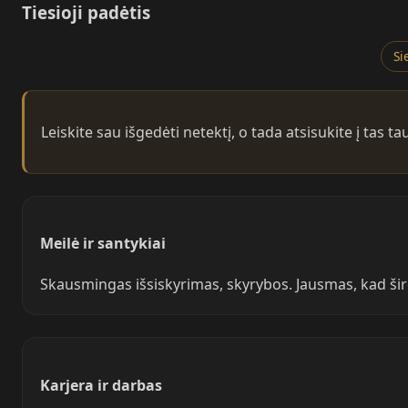
Tiesioji padėtis
Si
Leiskite sau išgedėti netektį, o tada atsisukite į tas ta
Meilė ir santykiai
Skausmingas išsiskyrimas, skyrybos. Jausmas, kad širdi
Karjera ir darbas