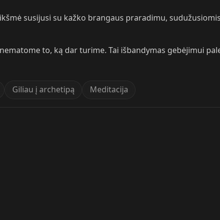
reikšmė susijusi su kažko brangaus praradimu, sudužusiomis v
, nematome to, ką dar turime. Tai išbandymas gebėjimui paleist
Giliau į archetipą
Meditacija