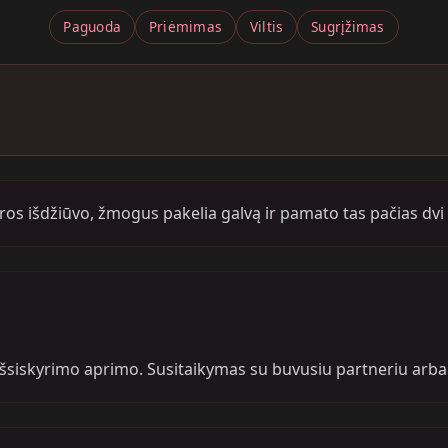
Paguoda
Priėmimas
Viltis
Sugrįžimas
os išdžiūvo, žmogus pakelia galvą ir pamato tas pačias dvi p
siskyrimo aprimo. Susitaikymas su buvusiu partneriu arba 