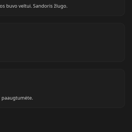
s buvo veltui. Sandoris žlugo.
ir paaugtumėte.