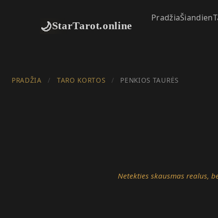
Pradžia
Šiandien
T
🌙
StarTarot.online
PRADŽIA
/
TARO KORTOS
/
PENKIOS TAURĖS
Netekties skausmas realus, bet 