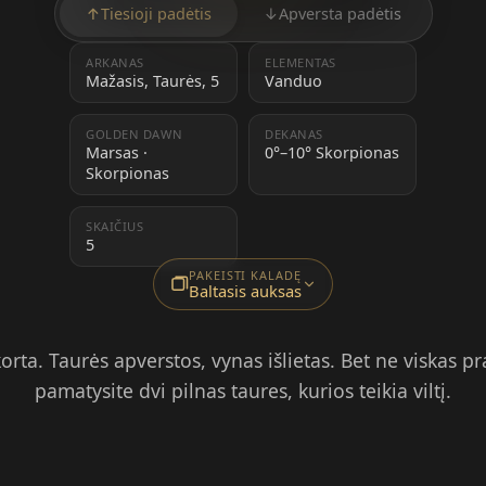
↑
Tiesioji padėtis
↓
Apversta padėtis
ARKANAS
ELEMENTAS
Mažasis, Taurės, 5
Vanduo
GOLDEN DAWN
DEKANAS
Marsas ·
0°–10° Skorpionas
Skorpionas
SKAIČIUS
5
PAKEISTI KALADĘ
Baltasis auksas
rta. Taurės apverstos, vynas išlietas. Bet ne viskas pra
pamatysite dvi pilnas taures, kurios teikia viltį.