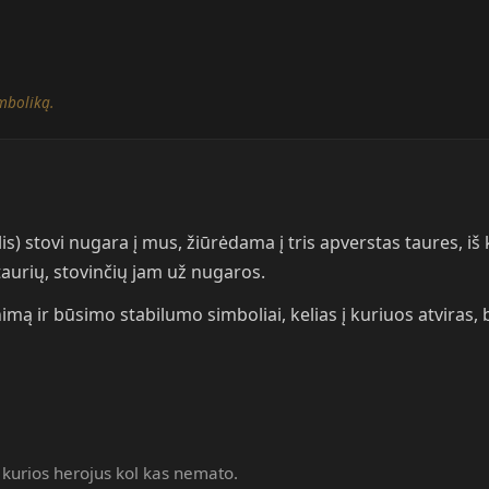
mboliką.
) stovi nugara į mus, žiūrėdama į tris apverstas taures, iš k
 taurių, stovinčių jam už nugaros.
enimą ir būsimo stabilumo simboliai, kelias į kuriuos atviras, 
s, kurios herojus kol kas nemato.