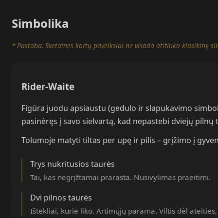
Simbolika
* Pastaba: Svetainės kortų paveikslai ne visada atitinka klasikinę si
Rider-Waite
Figūra juodu apsiaustu (gedulo ir slapukavimo simbolis
pasinėręs į savo sielvartą, kad nepastebi dviejų pilnų
Tolumoje matyti tiltas per upę ir pilis – grįžimo į gyv
Trys nukritusios taurės
Tai, kas negrįžtamai prarasta. Nusivylimas praeitimi.
Dvi pilnos taurės
Ištekliai, kurie liko. Artimųjų parama. Viltis dėl ateitie