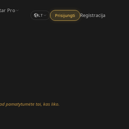
tar Pro
Registracija
Prisijungti
LT
 kad pamatytumėte tai, kas liko.