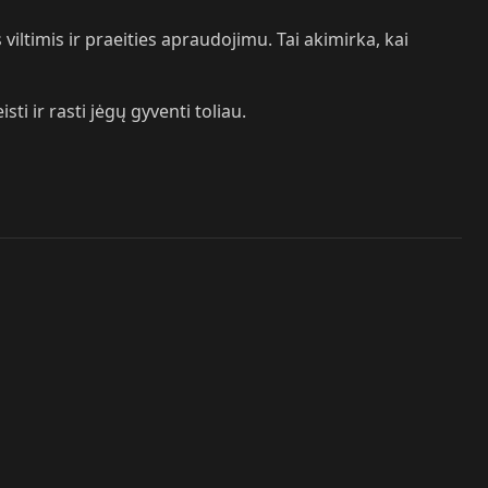
iltimis ir praeities apraudojimu. Tai akimirka, kai
i ir rasti jėgų gyventi toliau.