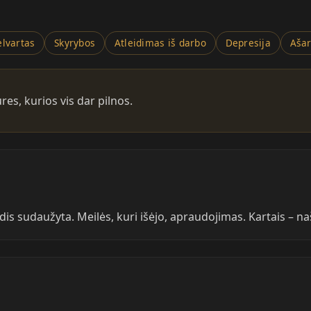
elvartas
Skyrybos
Atleidimas iš darbo
Depresija
Aša
ures, kurios vis dar pilnos.
s sudaužyta. Meilės, kuri išėjo, apraudojimas. Kartais – naš