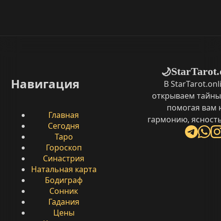
StarTarot.
🌙
Навигация
В StarTarot.on
открываем тайны
помогая вам 
Главная
гармонию, ясность
Сегодня
Таро
Гороскоп
Синастрия
Натальная карта
Бодиграф
Сонник
Гадания
Цены