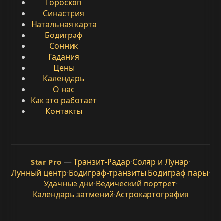
Гороскоп
Синастрия
Натальная карта
Бодиграф
Сонник
Гадания
Цены
Календарь
О нас
Как это работает
Контакты
—
Транзит-Радар
·
Соляр и Лунар
·
Star Pro
Лунный центр
·
Бодиграф-транзиты
·
Бодиграф пары
·
Удачные дни
·
Ведический портрет
·
Календарь затмений
·
Астрокартография