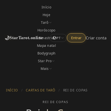
Início
Hoje
Tarô
Horóscopo
🌙
Criar conta
StarTarot.online
Sinastria
Entrar
PT
Mapa natal
Bodygraph
Star Pro
Mais
INÍCIO
/
CARTAS DE TARÔ
/
REI DE COPAS
REI DE COPAS