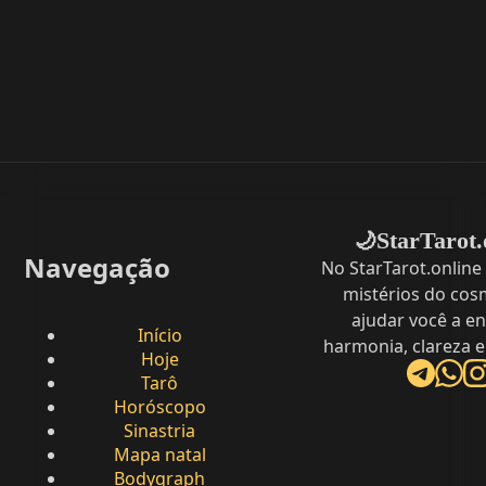
StarTarot.
🌙
Navegação
No StarTarot.online
mistérios do cos
ajudar você a e
Início
harmonia, clareza e
Hoje
Tarô
Horóscopo
Sinastria
Mapa natal
Bodygraph