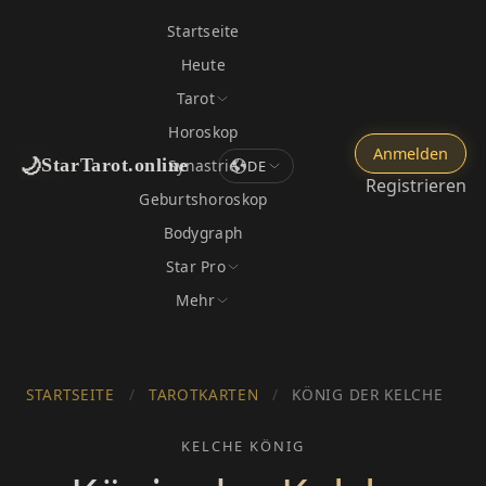
Startseite
Heute
Tarot
Horoskop
Anmelden
🌙
StarTarot.online
Synastrie
DE
Registrieren
Geburtshoroskop
Bodygraph
Star Pro
Mehr
STARTSEITE
/
TAROTKARTEN
/
KÖNIG DER KELCHE
KELCHE KÖNIG