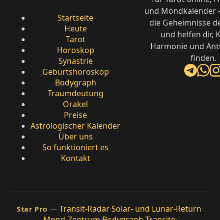
und Mondkalender –
Startseite
die Geheimnisse d
Heute
und helfen dir, K
Tarot
Harmonie und Ant
Horoskop
finden.
Synastrie
Geburtshoroskop
Bodygraph
Traumdeutung
Orakel
Preise
Astrologischer Kalender
Über uns
So funktioniert es
Kontakt
—
Transit-Radar
·
Solar- und Lunar-Return
·
Star Pro
Mond-Zentrum
·
Bodygraph-Transite
·