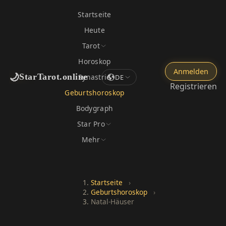
Startseite
Heute
Tarot
Horoskop
Anmelden
🌙
StarTarot.online
Synastrie
DE
Registrieren
Geburtshoroskop
Bodygraph
Star Pro
Mehr
Startseite
›
Geburtshoroskop
›
Natal-Häuser