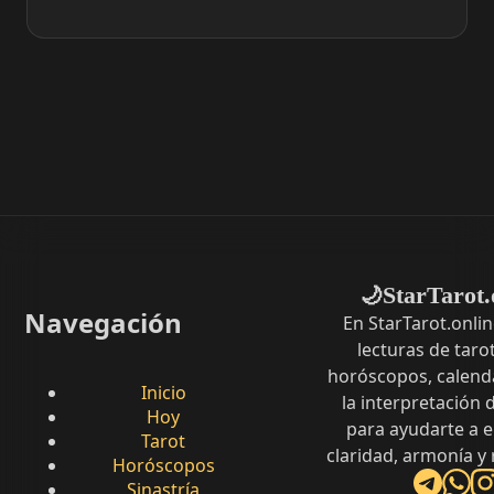
StarTarot.
🌙
Navegación
En StarTarot.onli
lecturas de tarot
horóscopos, calenda
Inicio
la interpretación
Hoy
para ayudarte a 
Tarot
claridad, armonía y
Horóscopos
Sinastría