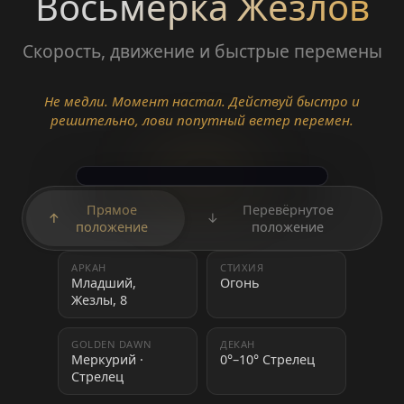
Восьмёрка Жезлов
Скорость, движение и быстрые перемены
Не медли. Момент настал. Действуй быстро и
решительно, лови попутный ветер перемен.
Прямое
Перевёрнутое
↑
↓
положение
положение
АРКАН
СТИХИЯ
Младший,
Огонь
Жезлы, 8
GOLDEN DAWN
ДЕКАН
Меркурий ·
0°–10° Стрелец
Стрелец