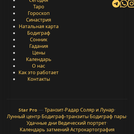
Таро
Гороскоп
Синастрия
Натальная карта
Бодиграф
Сонник
Гадания
Цены
Календарь
О нас
Как это работает
Контакты
—
Транзит-Радар
·
Соляр и Лунар
·
Star Pro
Лунный центр
·
Бодиграф-транзиты
·
Бодиграф пары
·
Удачные дни
·
Ведический портрет
·
Календарь затмений
·
Астрокартография