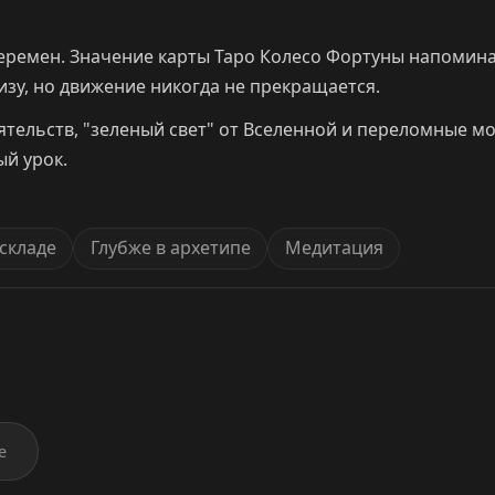
еремен. Значение карты Таро Колесо Фортуны напоминае
зу, но движение никогда не прекращается.
ятельств, "зеленый свет" от Вселенной и переломные м
ый урок.
складе
Глубже в архетипе
Медитация
е