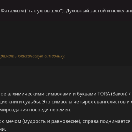
 Фатализм ("так уж вышло"). Духовный застой и нежелан
тражать классическую символику.
ое алхимическими символами и буквами TORA (Закон) / T
ющие книги судьбы. Это символы четырёх евангелистов и
 мироздания посреди перемен.
 с мечом (мудрость и равновесие), справа поднимается А
ии.