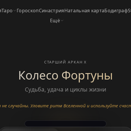
я
Таро
Гороскоп
Синастрия
Натальная карта
Бодиграф
S
Ещё
СТАРШИЙ АРКАН X
Колесо Фортуны
Судьба, удача и циклы жизни
 не случайны. Уловите ритм Вселенной и используйте счас