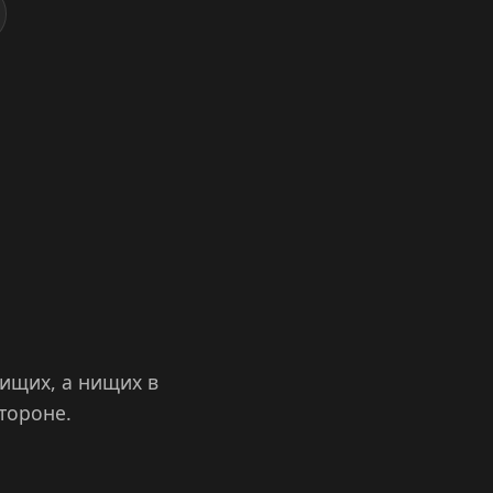
нищих, а нищих в
тороне.