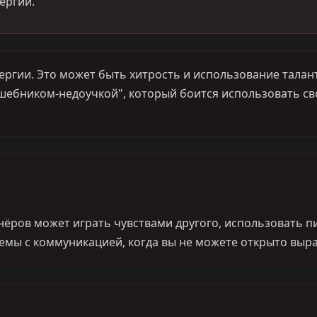
ергии.
ергии. Это может быть хитрость и использование талант
шебником-недоучкой", который боится использовать сво
ёров может играть чувствами другого, использовать пи
емы с коммуникацией, когда вы не можете открыто выра