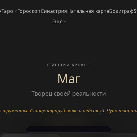
я
Таро
Гороскоп
Синастрия
Натальная карта
Бодиграф
S
Ещё
СТАРШИЙ АРКАН I
Маг
Творец своей реальности
инструменты. Сконцентрируй волю и действуй. Чудо творит