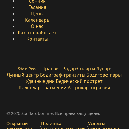
Сонник
Гадания
Цены
Календарь
О нас
Как это работает
Контакты
—
Транзит-Радар
·
Соляр и Лунар
·
Star Pro
Лунный центр
·
Бодиграф-транзиты
·
Бодиграф пары
·
Удачные дни
·
Ведический портрет
·
Календарь затмений
·
Астрокартография
© 2026 StarTarot.online. Все права защищены.
Открытый
Политика
Условия
·
·
датасет Таро
конфиденциальности
использования