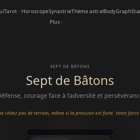
ui
Tarot
Horoscope
Synastrie
Thème astral
BodyGraph
Sta
Plus
SEPT DE BÂTONS
Sept de Bâtons
Défense, courage face à l’adversité et persévéranc
Ne cédez pas de terrain, même si la pression est forte. Votre force