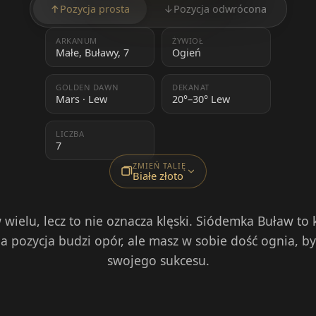
↑
Pozycja prosta
↓
Pozycja odwrócona
ARKANUM
ŻYWIOŁ
Małe, Buławy, 7
Ogień
GOLDEN DAWN
DEKANAT
Mars · Lew
20°–30° Lew
LICZBA
7
ZMIEŃ TALIĘ
Białe złoto
 wielu, lecz to nie oznacza klęski. Siódemka Buław to 
 pozycja budzi opór, ale masz w sobie dość ognia, b
swojego sukcesu.