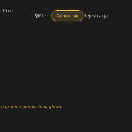
r Pro
Rejestracja
Zaloguj się
PL
oich granic z podniesioną głową.