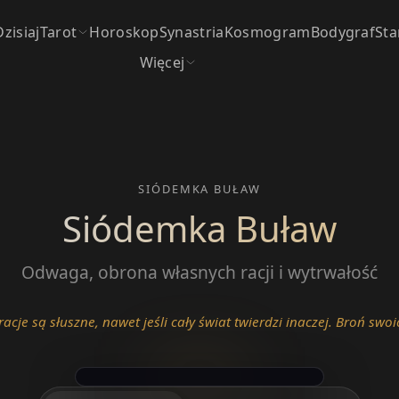
Dzisiaj
Tarot
Horoskop
Synastria
Kosmogram
Bodygraf
Sta
Więcej
SIÓDEMKA BUŁAW
Siódemka Buław
Odwaga, obrona własnych racji i wytrwałość
 racje są słuszne, nawet jeśli cały świat twierdzi inaczej. Broń sw