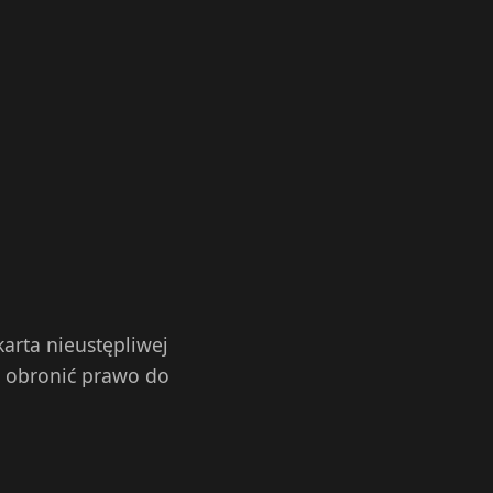
karta nieustępliwej
y obronić prawo do