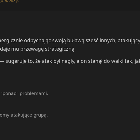
symbolikę.
nergicznie odpychając swoją buławą sześć innych, atakującyc
" daje mu przewagę strategiczną.
ugeruje to, że atak był nagły, a on stanął do walki tak, ja
ś "ponad" problemami.
blemy atakujące grupą.