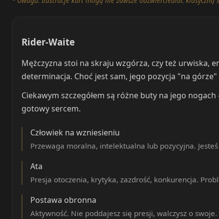
* Uwaga: Ilustracje kart mogą nie zawsze odzwierciedlać klasyczną 
Rider-Waite
Mężczyzna stoi na skraju wzgórza, czy też urwiska, e
determinacja. Choć jest sam, jego pozycja "na górze
Ciekawym szczegółem są różne buty na jego nogach — s
gotowy sercem.
Człowiek na wzniesieniu
Przewaga moralna, intelektualna lub pozycyjna. Jeste
Ata
Presja otoczenia, krytyka, zazdrość, konkurencja. Pro
Postawa obronna
Aktywność. Nie poddajesz się presji, walczysz o swoje.