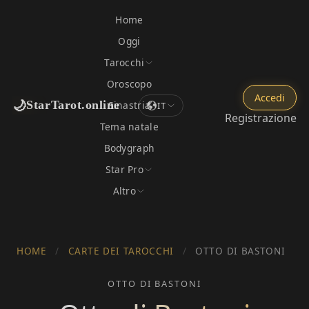
Home
Oggi
Tarocchi
Oroscopo
Accedi
🌙
StarTarot.online
Sinastria
IT
Registrazione
Tema natale
Bodygraph
Star Pro
Altro
HOME
/
CARTE DEI TAROCCHI
/
OTTO DI BASTONI
OTTO DI BASTONI