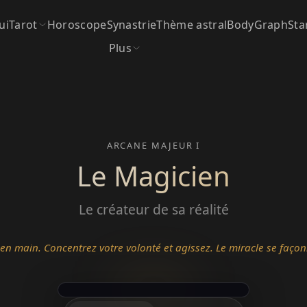
ui
Tarot
Horoscope
Synastrie
Thème astral
BodyGraph
Sta
Plus
ARCANE MAJEUR I
Le Magicien
Le créateur de sa réalité
s en main. Concentrez votre volonté et agissez. Le miracle se faço