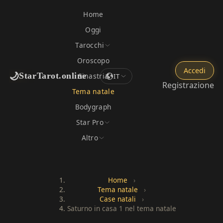
Home
Oggi
Tarocchi
Oroscopo
Accedi
🌙
StarTarot.online
Sinastria
IT
Registrazione
Tema natale
Bodygraph
Star Pro
Altro
Home
›
Tema natale
›
Case natali
›
Saturno in casa 1 nel tema natale