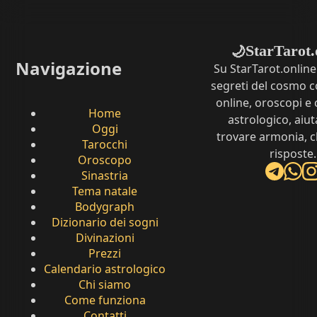
StarTarot.
🌙
Navigazione
Su StarTarot.online
segreti del cosmo c
online, oroscopi e 
Home
astrologico, aiut
Oggi
trovare armonia, c
Tarocchi
risposte.
Oroscopo
Sinastria
Tema natale
Bodygraph
Dizionario dei sogni
Divinazioni
Prezzi
Calendario astrologico
Chi siamo
Come funziona
Contatti