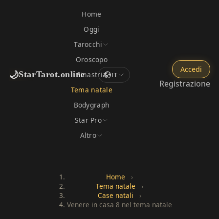
Home
Oggi
Tarocchi
Oroscopo
Accedi
🌙
StarTarot.online
Sinastria
IT
Registrazione
Tema natale
Bodygraph
Star Pro
Altro
Home
›
Tema natale
›
Case natali
›
Venere in casa 8 nel tema natale