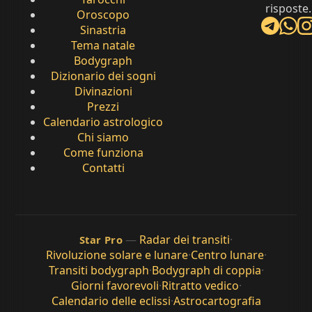
risposte.
Oroscopo
Sinastria
Tema natale
Bodygraph
Dizionario dei sogni
Divinazioni
Prezzi
Calendario astrologico
Chi siamo
Come funziona
Contatti
—
Radar dei transiti
·
Star Pro
Rivoluzione solare e lunare
·
Centro lunare
·
Transiti bodygraph
·
Bodygraph di coppia
·
Giorni favorevoli
·
Ritratto vedico
·
Calendario delle eclissi
·
Astrocartografia