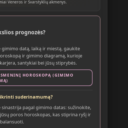
iniai Veneros ir Svarstyklių akmenys.
ikslios prognozės?
 gimimo datą, laiką ir miestą, gaukite
oroskopą ir gimimo diagramą, kurioje
arjera, santykiai bei jūsų stiprybės.
ASMENINĮ HOROSKOPĄ (GIMIMO
MĄ)
tikrinti suderinamumą?
 sinastrija pagal gimimo datas: sužinokite,
 jūsų poros horoskopas, kas stiprina ryšį ir
ubalansuoti.