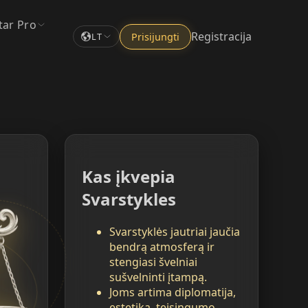
tar Pro
Registracija
Prisijungti
LT
Kas įkvepia
Svarstykles
Svarstyklės jautriai jaučia
bendrą atmosferą ir
stengiasi švelniai
sušvelninti įtampą.
Joms artima diplomatija,
estetika, teisingumo