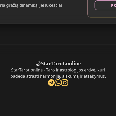
ia gražią dinamiką, jei lūkesčiai
P
StarTarot.online
🌙
StarTarot.online - Taro ir astrologijos erdvė, kuri
padeda atrasti harmoniją, aiškumą ir atsakymus.