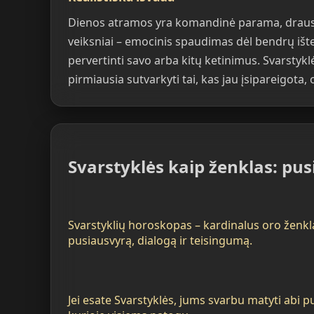
Dienos atramos yra komandinė parama, drausmė 
veiksniai – emocinis spaudimas dėl bendrų ištek
pervertinti savo arba kitų ketinimus. Svarstykl
pirmiausia sutvarkyti tai, kas jau įsipareigota,
Svarstyklės kaip ženklas: pu
Svarstyklių horoskopas – kardinalus oro ženkl
pusiausvyrą, dialogą ir teisingumą.
Jei esate Svarstyklės, jums svarbu matyti abi p