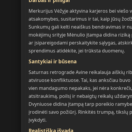
Darbas ir pinigai
Merkurijus Vėžyje aktyvina karjeros bei viešo 
atsakomybes, susitarimus ir tai, kaip jūsų žodž
Sunkumų gali kelti neaiškus bendravimas ir nuty
mokėjimų srityje Mėnulio įtampa didina riziką 
ar įsipareigodami perskaitykite sąlygas, atskirk
sprendimus atidėkite, jei trūksta duomenų.
Santykiai ir būsena
Saturnas retrograde Avine reikalauja aiškių rib
atviruose konfliktuose. Tai, kas anksčiau buvo 
vien mandagumo nepakaks, jei nėra konkrečių
atsitraukimą, poilsį ir nebaigtų reikalų uždar
Dvyniuose didina įtampą tarp poreikio ramybei i
įrodinėti savo požiūrį. Rinkitės trumpą, tikslų 
įvykdyti.
Realistiška išvada