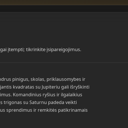
i įtempti; tikrinkite įsipareigojimus.
ndrus pinigus, skolas, priklausomybes ir
antis kvadratas su Jupiteriu gali išryškinti
imus. Komandinius ryšius ir ilgalaikius
lės trigonas su Saturnu padeda veikti
nius sprendimus ir remkitės patikrinamais