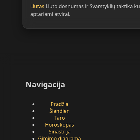
Liūtas
Liūto dosnumas ir Svarstyklių taktika kur
aptariami atvirai.
Navigacija
Pradžia
Šiandien
Taro
Horoskopas
Sinastrija
Gimimo diagrama