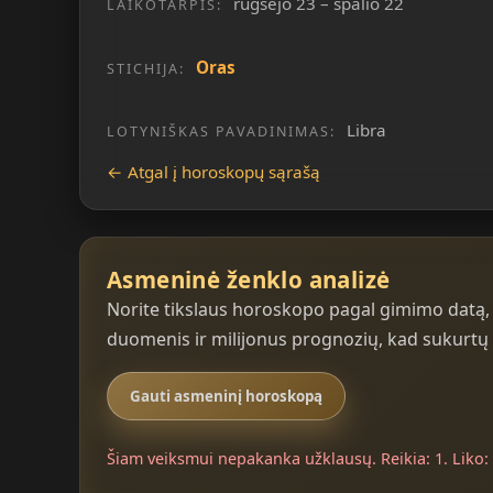
rugsėjo 23 – spalio 22
LAIKOTARPIS:
Oras
STICHIJA:
Libra
LOTYNIŠKAS PAVADINIMAS:
← Atgal į horoskopų sąrašą
Asmeninė ženklo analizė
Norite tikslaus horoskopo pagal gimimo datą, l
duomenis ir milijonus prognozių, kad sukurtų h
Gauti asmeninį horoskopą
Šiam veiksmui nepakanka užklausų. Reikia: 1. Liko: 