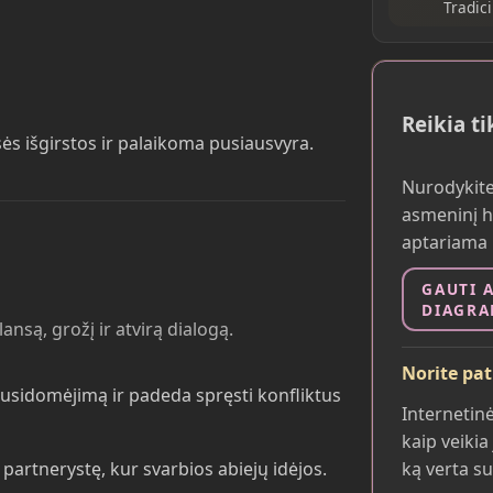
Tradic
Reikia t
sės išgirstos ir palaikoma pusiausvyra.
Nurodykite
asmeninį h
aptariama k
GAUTI 
DIAGRA
ansą, grožį ir atvirą dialogą.
Norite pa
susidomėjimą ir padeda spręsti konfliktus
Internetinė
kaip veikia
ę partnerystę, kur svarbios abiejų idėjos.
ką verta s