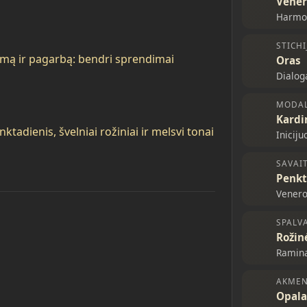
Vene
Harmon
STICHI
kumą ir pagarbą: bendri sprendimai
Oras
Dialog
MODA
Kardi
ktadienis, švelniai rožiniai ir melsvi tonai
Iniciju
SAVAI
Penkt
Venero
SPALV
Rožin
Ramina
AKME
Opala