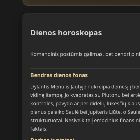
Dienos horoskopas
Komandinis postūmis galimas, bet bendri piniga
Bendras dienos fonas
Dylantis Mėnulis Jautyje nukreipia dėmesį į be
vidinę įtampą. Jo kvadratas su Plutonu bei artėj
kontrolės, pavydo ar per didelių lūkesčių klaus
planus palaiko Saulė bei Jupiteris Liūte, o Sau
struktūruotai. Nesivelkite į emocinius finansi
faktais.