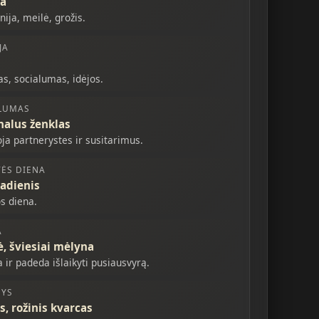
ra
ija, meilė, grožis.
JA
as, socialumas, idėjos.
LUMAS
nalus ženklas
oja partnerystes ir susitarimus.
TĖS DIENA
adienis
s diena.
A
ė, šviesiai mėlyna
 ir padeda išlaikyti pusiausvyrą.
NYS
s, rožinis kvarcas