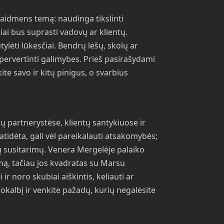
vaidmens temą: naudinga tikslinti
iai bus suprasti vadovų ar klientų.
lėti lūkesčiai. Bendrų lėšų, skolų ar
pervertinti galimybes. Prieš pasirašydami
ite savo ir kitų pinigus, o svarbius
ų partnerystėse, klientų santykiuose ir
atidėta, gali vėl pareikalauti atsakomybės;
 susitarimų. Venera Mergelėje palaiko
ymą, tačiau jos kvadratas su Marsu
r noro skubiai aiškintis, keliauti ar
pokalbį ir venkite pažadų, kurių negalėsite