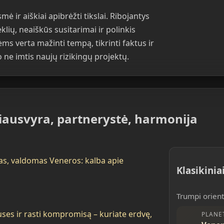
ir aiškiai apibrėžti tikslai. Ribojantys
lių, neaiškūs susitarimai ir polinkis
ėms verta mažinti tempą, tikrinti faktus ir
 o ne imtis naujų rizikingų projektų.
siausvyra, partnerystė, harmonija
as, valdomas Veneros: kalba apie
Klasikinia
Trumpi orienty
uses ir rasti kompromisą – kuriate erdvę,
PLANE