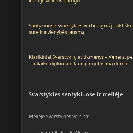
kurioje visiems patogu.
Santykiuose Svarstyklės vertina grožį, taktiš
suteikia vienybės jausmą.
Klasikiniai Svarstyklių atitikmenys – Venera, pen
– palaiko diplomatiškumą ir gebėjimą derėtis.
Svarstyklės santykiuose ir meilėje
Meilėje Svarstyklės vertina:
harmoniją ir taktiškumą