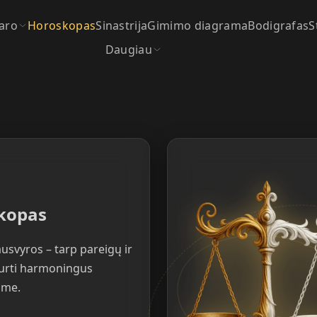
aro
Horoskopas
Sinastrija
Gimimo diagrama
Bodigrafas
S
Daugiau
skopas
usvyros – tarp pareigų ir
 kurti harmoningus
ime.