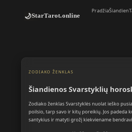
Pradžia
Šiandien
T
🌙
StarTarot.online
ZODIAKO ŽENKLAS
Šiandienos Svarstyklių horo
Zodiako ženklas Svarstyklės nuolat ieško pusia
poilsio, tarp savo ir kitų poreikių. Jos padeda
santykius ir matyti grožį kiekviename bendrav