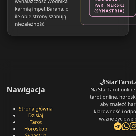
wynalazczość Wodnika
PARTNERSKI
karmią impet Barana, o
(SYNASTRIA)
ile obie strony szanują
niezależność.
StarTarot.
🌙
Nawigacja
Na StarTarot.onlin
tarot online, horosk
aby znaleźć ha
Strona główna
klarowność i odpo
Dzisiaj
ważne życiowe p
Tarot
Horoskop
Synastria