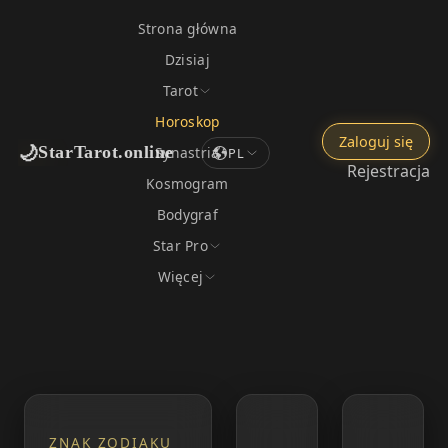
Strona główna
Dzisiaj
Tarot
Horoskop
Zaloguj się
🌙
StarTarot.online
Synastria
PL
Rejestracja
Kosmogram
Bodygraf
Star Pro
Więcej
ZNAK ZODIAKU