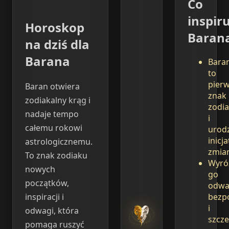
Co
inspir
Horoskop
Baran
na dziś dla
Barana
Bara
to
pier
Baran otwiera
znak
zodiakalny krąg i
zodi
nadaje tempo
i
całemu rokowi
urod
inicj
astrologicznemu.
zmia
To znak zodiaku
Wyró
nowych
go
początków,
odwa
bezp
inspiracji i
i
odwagi, która
szcze
pomaga ruszyć