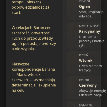
ŻYWIOŁ
tempo i bierzesz
Ogień
odpowiedzialność za
Start, inspiracja,
start.
odwaga.
MODALNOŚĆ
W relacjach Baran ceni
Kardynalny
szczerość, otwartość i
Uruchamia
ruch do przodu: wtedy
procesy i nadaje
ogień pozostaje twórczy,
rytm.
a nie wypala.
DZIEŃ
Wtorek
Klasyczne
Dzień Marsa w
korespondencje Barana
tradycji.
— Mars, wtorek,
czerwień — wzmacniają
KOLOR
determinację i skupienie
Czerwony
na celu.
Aktywuje energię
i determinację.
KAMIENIE