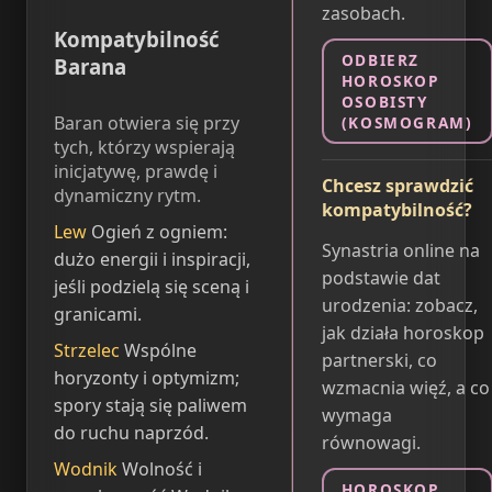
zasobach.
Kompatybilność
ODBIERZ
Barana
HOROSKOP
OSOBISTY
Baran otwiera się przy
(KOSMOGRAM)
tych, którzy wspierają
inicjatywę, prawdę i
Chcesz sprawdzić
dynamiczny rytm.
kompatybilność?
Lew
Ogień z ogniem:
Synastria online na
dużo energii i inspiracji,
podstawie dat
jeśli podzielą się sceną i
urodzenia: zobacz,
granicami.
jak działa horoskop
Strzelec
Wspólne
partnerski, co
horyzonty i optymizm;
wzmacnia więź, a co
spory stają się paliwem
wymaga
do ruchu naprzód.
równowagi.
Wodnik
Wolność i
HOROSKOP