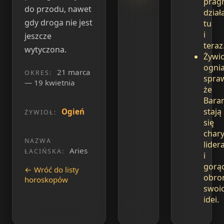
pragn
do przodu, nawet
dział
gdy droga nie jest
tu
i
jeszcze
teraz
wytyczona.
Żywio
ogni
21 marca
OKRES:
spraw
— 19 kwietnia
że
Bara
stają
Ogień
ŻYWIOŁ:
się
char
NAZWA
lider
Aries
ŁACIŃSKA:
i
gorą
← Wróć do listy
obro
horoskopów
swoi
idei.