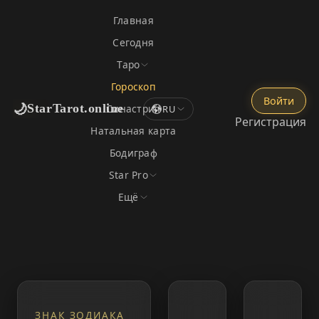
Главная
Сегодня
Таро
Гороскоп
Войти
🌙
StarTarot.online
Синастрия
RU
Регистрация
Натальная карта
Бодиграф
Star Pro
Ещё
ЗНАК ЗОДИАКА