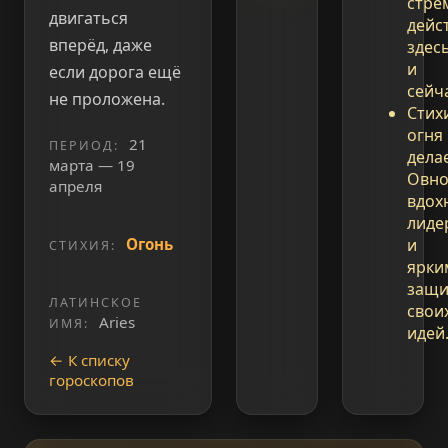
стре
двигаться
дейс
вперёд, даже
здес
и
если дорога ещё
сейч
не проложена.
Стих
огня
21
ПЕРИОД:
дела
марта — 19
Овно
апреля
вдох
лиде
Огонь
и
СТИХИЯ:
ярки
защи
ЛАТИНСКОЕ
свои
Aries
ИМЯ:
идей
← К списку
гороскопов