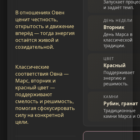
Запускает проце
и задаёт темп.
В отношениях Овен
ценит честность,
ДЕНЬ НЕДЕЛИ
открытость и движение
Вторник
вперёд — тогда энергия
День Марса в
остаётся живой и
классической
традиции.
созидательной.
ЦВЕТ
Красный
Классические
Поддерживает
соответствия Овна —
энергию и
Марс, вторник и
решимость.
красный цвет —
поддерживают
КАМНИ
смелость и решимость,
Рубин, гранат
помогая сфокусировать
Традиционные
силу на конкретной
камни Марса и О
цели.