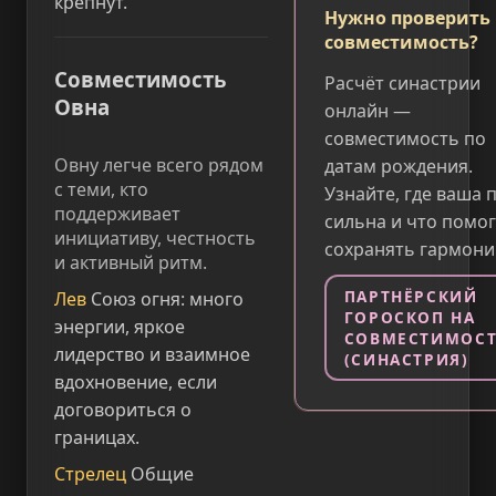
крепнут.
Нужно проверить
совместимость?
Совместимость
Расчёт синастрии
Овна
онлайн —
совместимость по
Овну легче всего рядом
датам рождения.
с теми, кто
Узнайте, где ваша 
поддерживает
сильна и что помог
инициативу, честность
сохранять гармони
и активный ритм.
ПАРТНЁРСКИЙ
Лев
Союз огня: много
ГОРОСКОП НА
энергии, яркое
СОВМЕСТИМОС
лидерство и взаимное
(СИНАСТРИЯ)
вдохновение, если
договориться о
границах.
Стрелец
Общие