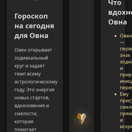
Что
вдохн
Гороскоп
Овна
на сегодня
для Овна
Овен
—
перв
Овен открывает
знак
зодиакальный
зоди
круг и задаёт
и
темп всему
прир
иниц
астрологическому
пере
году. Это энергия
Ему
новых стартов,
прис
вдохновения и
смел
прям
смелости,
и
которая
искр
помогает