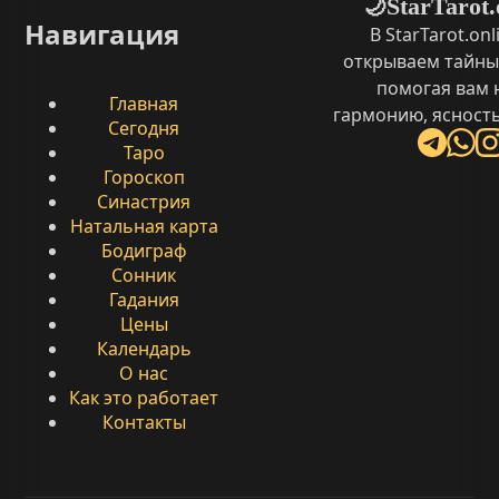
StarTarot.
🌙
Навигация
В StarTarot.on
открываем тайны
помогая вам 
Главная
гармонию, ясность
Сегодня
Таро
Гороскоп
Синастрия
Натальная карта
Бодиграф
Сонник
Гадания
Цены
Календарь
О нас
Как это работает
Контакты