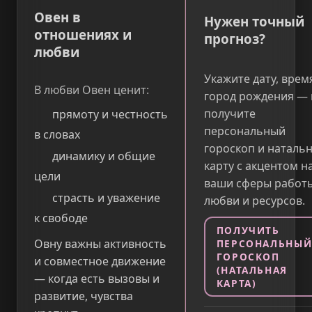
Овен в
Нужен точный
отношениях и
прогноз?
любви
Укажите дату, врем
В любви Овен ценит:
город рождения — 
получите
прямоту и честность
персональный
в словах
гороскоп и наталь
динамику и общие
карту с акцентом н
цели
ваши сферы работы
страсть и уважение
любви и ресурсов.
к свободе
ПОЛУЧИТЬ
Овну важны активность
ПЕРСОНАЛЬНЫ
ГОРОСКОП
и совместное движение
(НАТАЛЬНАЯ
— когда есть вызовы и
КАРТА)
развитие, чувства