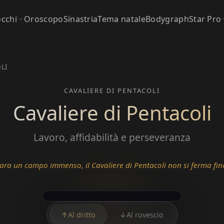
occhi
Oroscopo
Sinastria
Tema natale
Bodygraph
Star Pro
LI
CAVALIERE DI PENTACOLI
Cavaliere di Pentacoli
Lavoro, affidabilità e perseveranza
ra un campo immenso, il Cavaliere di Pentacoli non si ferma finché
↑
Al dritto
↓
Al rovescio