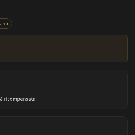
ismo
arà ricompensata.