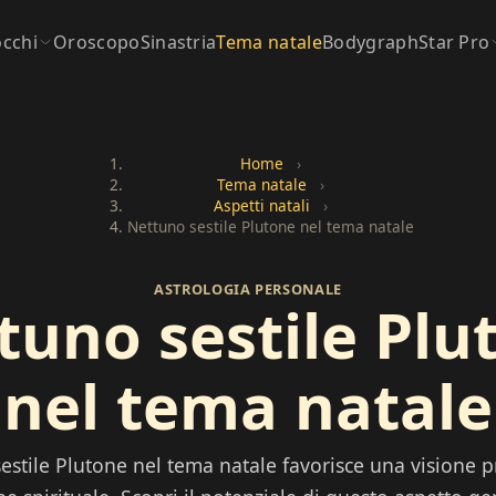
occhi
Oroscopo
Sinastria
Tema natale
Bodygraph
Star Pro
Home
›
Tema natale
›
Aspetti natali
›
Nettuno sestile Plutone nel tema natale
ASTROLOGIA PERSONALE
tuno sestile Plu
nel tema natale
estile Plutone nel tema natale favorisce una visione 