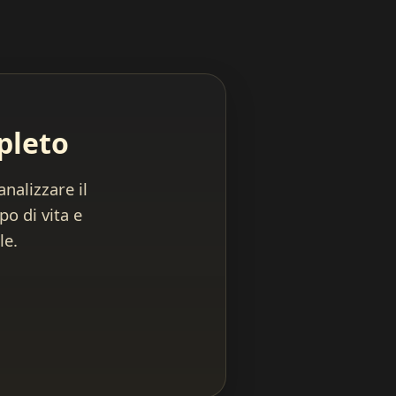
mpleto
nalizzare il
po di vita e
le.