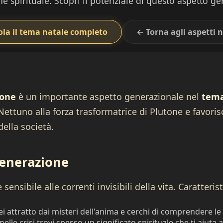
e spirituale. Scopri il potenziale di questo aspetto g
ola il tema natale completo
← Torna agli aspetti n
tone
è un importante aspetto generazionale nel
tema
 Nettuno alla forza trasformatrice di Plutone e favoris
ella società.
generazione
ensibile alle correnti invisibili della vita. Caratteris
i attratto dai misteri dell'anima e cerchi di comprendere le
nelle crisi trovi spesso un significato spirituale che ti aiuta a 