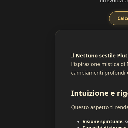
un’evoluzion
Calc
Il
Nettuno sestile Plu
l'ispirazione mistica di
cambiamenti profondi d
Intuizione e ri
Questo aspetto ti rende s
Visione spirituale:
se
Capacità di ripresa: