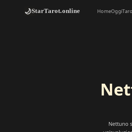
🌙
StarTarot.online
Home
Oggi
Tar
Net
Nettuno s