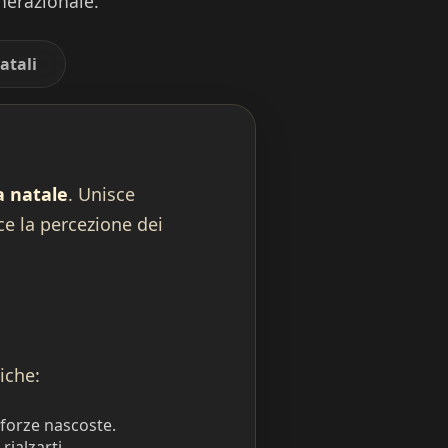
enerazionale.
atali
 natale
. Unisce
ce la percezione dei
tiche:
 forze nascoste.
rialzarti.