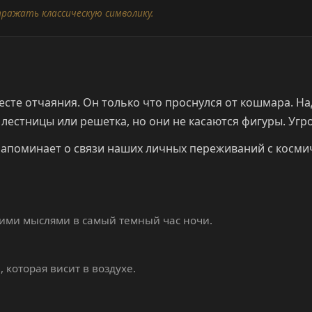
тражать классическую символику.
есте отчаяния. Он только что проснулся от кошмара. На
естницы или решетка, но они не касаются фигуры. Угро
напоминает о связи наших личных переживаний с космич
оими мыслями в самый темный час ночи.
 которая висит в воздухе.