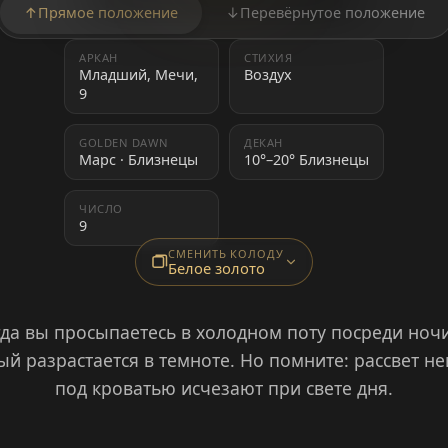
↑
Прямое положение
↓
Перевёрнутое положение
АРКАН
СТИХИЯ
Младший, Мечи,
Воздух
9
GOLDEN DAWN
ДЕКАН
Марс · Близнецы
10°–20° Близнецы
ЧИСЛО
9
СМЕНИТЬ КОЛОДУ
Белое золото
огда вы просыпаетесь в холодном поту посреди ноч
рый разрастается в темноте. Но помните: рассвет н
под кроватью исчезают при свете дня.