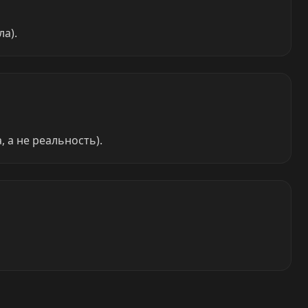
ла).
 а не реальность).