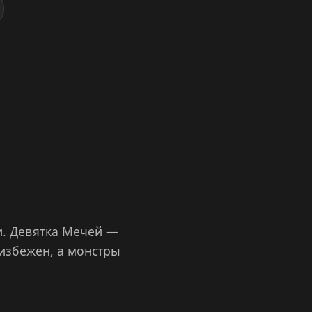
и. Девятка Мечей —
еизбежен, а монстры