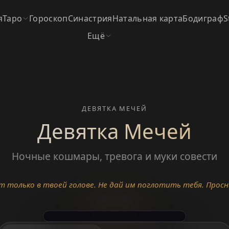
я
Таро
Гороскоп
Синастрия
Натальная карта
Бодиграф
S
Ещё
ДЕВЯТКА МЕЧЕЙ
Девятка Мечей
Ночные кошмары, тревога и муки совести
т только в твоей голове. Не дай им поглотить тебя. Просни