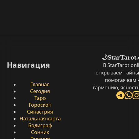
StarTarot.
🌙
Навигация
В StarTarot.on
открываем тайны
помогая вам 
Главная
гармонию, ясность
Сегодня
Таро
Гороскоп
Синастрия
Натальная карта
Бодиграф
Сонник