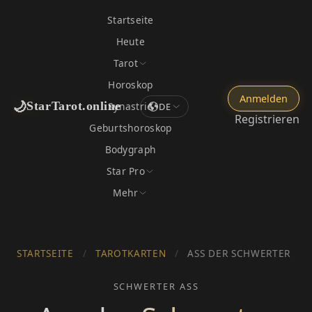
Startseite
Heute
Tarot
Horoskop
Anmelden
🌙
StarTarot.online
Synastrie
DE
Registrieren
Geburtshoroskop
Bodygraph
Star Pro
Mehr
STARTSEITE
/
TAROTKARTEN
/
ASS DER SCHWERTER
SCHWERTER ASS